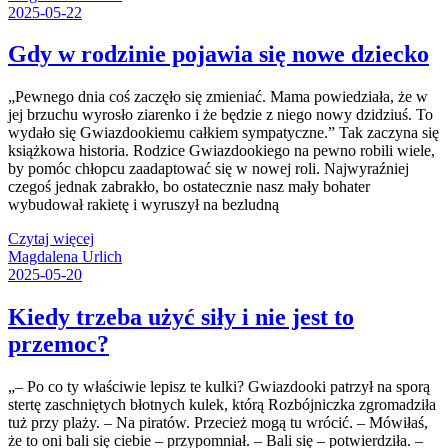
2025-05-22
Gdy w rodzinie pojawia się nowe dziecko
„Pewnego dnia coś zaczęło się zmieniać. Mama powiedziała, że w
jej brzuchu wyrosło ziarenko i że będzie z niego nowy dzidziuś. To
wydało się Gwiazdookiemu całkiem sympatyczne.” Tak zaczyna się
książkowa historia. Rodzice Gwiazdookiego na pewno robili wiele,
by pomóc chłopcu zaadaptować się w nowej roli. Najwyraźniej
czegoś jednak zabrakło, bo ostatecznie nasz mały bohater
wybudował rakietę i wyruszył na bezludną
Czytaj więcej
Magdalena Urlich
2025-05-20
Kiedy trzeba użyć siły i nie jest to
przemoc?
„– Po co ty właściwie lepisz te kulki? Gwiazdooki patrzył na sporą
stertę zaschniętych błotnych kulek, którą Rozbójniczka zgromadziła
tuż przy plaży. – Na piratów. Przecież mogą tu wrócić. – Mówiłaś,
że to oni bali się ciebie – przypomniał. – Bali się – potwierdziła. –