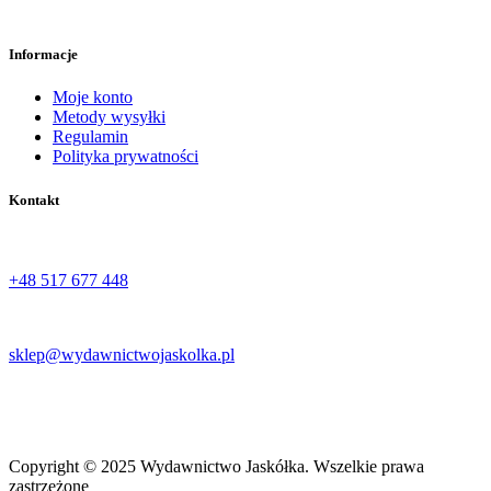
Informacje
Moje konto
Metody wysyłki
Regulamin
Polityka prywatności
Kontakt
Tel:
+48 517 677 448‬
Email:
sklep@wydawnictwojaskolka.pl
Adres:
Ul. Stefana Żeromskiego 66, 27-400 Ostrowiec Świętokrzyski
Copyright © 2025 Wydawnictwo Jaskółka. Wszelkie prawa
zastrzeżone