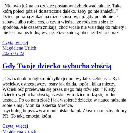
„Nie było już na co czekać: postanowił zbudować rakietę. Taką,
którą poleci gdzieś dostatecznie daleko, żeby go nie znaleźli.”
Dzieci potrafią znikać na różne sposoby, np. gdy pochłonie je
zabawa albo robią coś, o czym wiedzą, że rodzicom się nie
spodoba. Ale czasem znikają, choć wcale nie wsiadają do rakiety i
nie lecą na bezludną wyspę. Fizycznie są obecne. Tylko coraz
Czytaj więcej
Magdalena Urlich
2025-05-22
Gdy Twoje dziecko wybucha złością
„Gwiazdooki mógł zrobić tylko jedno: wydał z siebie ryk. Ryk
wściekły, ostrzegawczy, ostry jak dzida, topór i kilka mieczy.
Wściekłość przelewała się przez niego falą dźwięku.” Kiedy
dziecko wybucha złością, często i w rodzicu rodzą się trudne
uczucia. Po co nam złość i jak wspierać dziecko w nauce radzenia
sobie z nią? Monika Iskierka-Mreńca,
psycholog https://www.monikaiskierka.pl/ Złość ma niezbyt dobry
PR. To taka emocja, która
Czytaj więcej
Magdalena Urlich