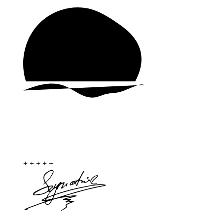
+
+
+
+
+