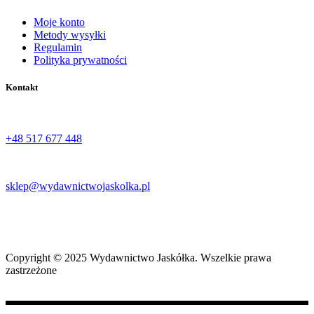
Moje konto
Metody wysyłki
Regulamin
Polityka prywatności
Kontakt
Tel:
+48 517 677 448‬
Email:
sklep@wydawnictwojaskolka.pl
Adres:
Ul. Stefana Żeromskiego 66, 27-400 Ostrowiec Świętokrzyski
Copyright © 2025 Wydawnictwo Jaskółka. Wszelkie prawa
zastrzeżone