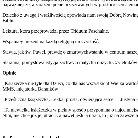
najważniejsze, a zarazem pełne przeżywanych w prostocie serca emoc
Dziecko z uwagą i wrażliwością opowiada nam swoją Dobrą Nowinę o 
Biblii.
Lektura, która przeprowadzi przez Triduum Paschalne.
Wspaniały prezent na każdą religijną uroczystość.
Stawia, jak św. Paweł, prawdę o zmartwychwstaniu w centrum naszej
Staranna, pomysłowa edycja zachwyci małych i dużych Czytelników i s
Opinie
„Książeczka nie tyle dla Dzieci, co dla nas wszystkich! Wielka war
MMS, inicjatorka Baranków
„Prześliczna książeczka. Lekka, prosta, otwierająca serce” – Justyna 
„Ta niewielka książeczka w piękny sposób przypomina o najcenniejs
Nim, nie chce już jej utracić, a nawet jeśli ją utraci, to już na zaw