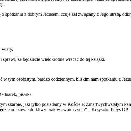
ji.
spotkaniu z dobrym Jezusem, czuje żal związany z Jego utratą, odkr
 wiary.
prawi, że będziecie wielokrotnie wracać do tej książki.
tość w tym osobistym, bardzo codziennym, bliskim nam spotkaniu z Jez
Bednarek, pisarka
zym skarbie, jaki tylko posiadamy w Kościele: Zmartwychwstałym Panu 
sze będzie odczuwał dotkliwy brak w swoim życiu” – Krzysztof Pałys OP