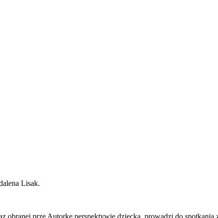
dalena Lisak.
az obranej prze Autorkę perspektywie dziecka, prowadzi do spotkania 