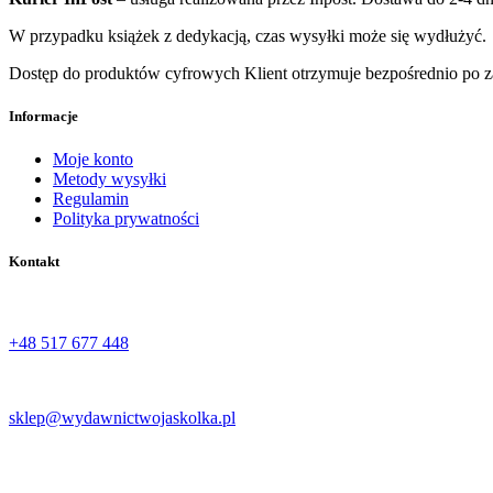
W przypadku książek z dedykacją, czas wysyłki może się wydłużyć.
Dostęp do produktów cyfrowych Klient otrzymuje bezpośrednio po za
Informacje
Moje konto
Metody wysyłki
Regulamin
Polityka prywatności
Kontakt
Tel:
+48 517 677 448‬
Email:
sklep@wydawnictwojaskolka.pl
Adres:
Ul. Stefana Żeromskiego 66, 27-400 Ostrowiec Świętokrzyski