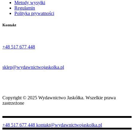
Metody wysyłki
Regulamin
Polityka prywatności
Kontakt
Tel:
+48 517 677 448‬
Email:
sklep@wydawnictwojaskolka.pl
Adres:
Ul. Stefana Żeromskiego 66, 27-400 Ostrowiec Świętokrzyski
Copyright © 2025 Wydawnictwo Jaskółka. Wszelkie prawa
zastrzeżone
+48 517 677 448
kontakt@wydawnictwojaskolka.pl