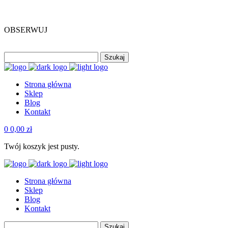
DARMOWA DOSTAWA OD 500 ZŁ
OBSERWUJ
Szukaj
Strona główna
Sklep
Blog
Kontakt
0
0,00
zł
Twój koszyk jest pusty.
Strona główna
Sklep
Blog
Kontakt
Szukaj